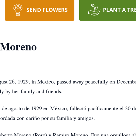
SEND FLOWERS
PLANT A TR
z Moreno
ust 26, 1929, in Mexico, passed away peacefully on December
y by her family and friends.
 de agosto de 1929 en México, falleció pacíficamente el 30 
ordada con cariño por su familia y amigos.
 Roberto Moreno (Rose) y Ramiro Moreno. Fue una orgullosa abu