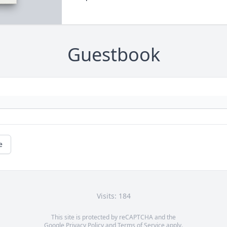
Guestbook
e
Visits: 184
This site is protected by reCAPTCHA and the
Google
Privacy Policy
and
Terms of Service
apply.